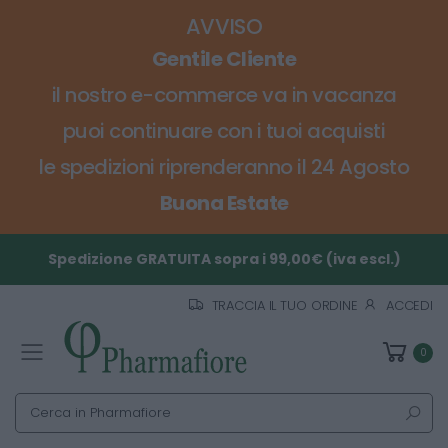
AVVISO
Gentile Cliente
il nostro e-commerce va in vacanza
puoi continuare con i tuoi acquisti
le spedizioni riprenderanno il 24 Agosto
Buona Estate
Spedizione GRATUITA sopra i 99,00€ (iva escl.)
TRACCIA IL TUO ORDINE
ACCEDI
0
Toggle mobile menu
Cerca