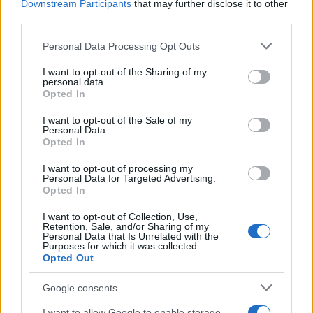
Downstream Participants
that may further disclose it to other
5,08 € (iva esclusa)
third parties.
( 0 recensioni )
Please note that this website/app uses one or more Google
Personal Data Processing Opt Outs
anteprima
services and may gather and store information including but
not limited to your visit or usage behaviour. You may click to
I want to opt-out of the Sharing of my
personal data.
grant or deny consent to Google and its third-party tags to
VISUALIZZA
Opted In
use your data for below specified purposes in below Google
consent section.
I want to opt-out of the Sale of my
Personal Data.
Opted In
Prec.
1
Succ.
I want to opt-out of processing my
Personal Data for Targeted Advertising.
Opted In
Categorie
I want to opt-out of Collection, Use,
Retention, Sale, and/or Sharing of my
Abbigliamento e protezione
Personal Data that Is Unrelated with the
Purposes for which it was collected.
Opted Out
Abbigliamento professionale
Accessori per carrozzine, comode e presidi
Google consents
I want to allow Google to enable storage