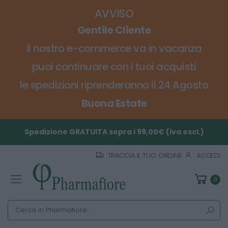
AVVISO
Gentile Cliente
il nostro e-commerce va in vacanza
puoi continuare con i tuoi acquisti
le spedizioni riprenderanno il 24 Agosto
Buona Estate
Spedizione GRATUITA sopra i 99,00€ (iva escl.)
TRACCIA IL TUO ORDINE
ACCEDI
0
Toggle mobile menu
Cerca