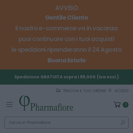
AVVISO
Gentile Cliente
il nostro e-commerce va in vacanza
puoi continuare con i tuoi acquisti
le spedizioni riprenderanno il 24 Agosto
Buona Estate
Spedizione GRATUITA sopra i 99,00€ (iva escl.)
TRACCIA IL TUO ORDINE
ACCEDI
0
Toggle mobile menu
Cerca