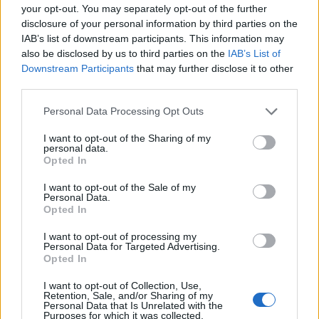
your opt-out. You may separately opt-out of the further
disclosure of your personal information by third parties on the
Disinfettanti > Disinfezione mani e cute
IAB’s list of downstream participants. This information may
Acqua ossigenata 3,6%, LH - (12 volumi) - flacone
also be disclosed by us to third parties on the
IAB’s List of
da 250 ml/1000 ml - PHARMAFIORE
Downstream Participants
that may further disclose it to other
Soluzione liquida a base di perossido di idrogeno al
third parties.
3,6% (12 volumi) per applicazioni locali...
Please note that this website/app uses one or more Google
Personal Data Processing Opt Outs
da 0,70 € a 2,19 € (iva esclusa)
services and may gather and store information including but
( 0 recensioni )
not limited to your visit or usage behaviour. You may click to
I want to opt-out of the Sharing of my
personal data.
grant or deny consent to Google and its third-party tags to
Opted In
anteprima
use your data for below specified purposes in below Google
consent section.
I want to opt-out of the Sale of my
Personal Data.
VISUALIZZA
Opted In
I want to opt-out of processing my
Personal Data for Targeted Advertising.
Opted In
I want to opt-out of Collection, Use,
Retention, Sale, and/or Sharing of my
Personal Data that Is Unrelated with the
Purposes for which it was collected.