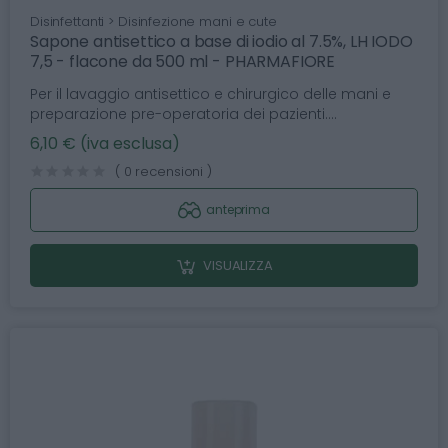
Disinfettanti > Disinfezione mani e cute
Sapone antisettico a base di iodio al 7.5%, LH IODO
7,5 - flacone da 500 ml - PHARMAFIORE
Per il lavaggio antisettico e chirurgico delle mani e
preparazione pre-operatoria dei pazienti....
6,10 € (iva esclusa)
( 0 recensioni )
anteprima
VISUALIZZA