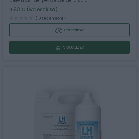
delle mani del personale della sala...
4,80 € (iva esclusa)
( 0 recensioni )
anteprima
VISUALIZZA