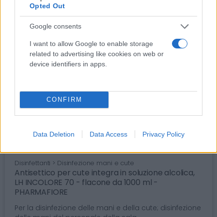
Opted Out
Google consents
I want to allow Google to enable storage
related to advertising like cookies on web or
device identifiers in apps.
CONFIRM
Data Deletion
Data Access
Privacy Policy
Disinfettanti > Disinfezione mani e cute
Antisettico per cute integra in soluzione alcolica,
LH INCOLORE 70 - flacone da 1000 ml -
PHARMAFIORE
Per la disinfezione delle mani e della cute; disinfezione