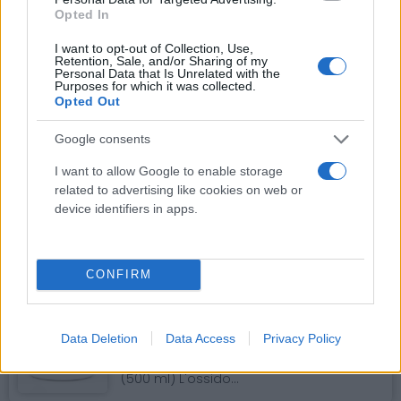
Le bende coesive Nel campo medico,
Opted In
l'efficacia e la praticità delle bende...
I want to opt-out of Collection, Use,
Retention, Sale, and/or Sharing of my
Personal Data that Is Unrelated with the
Cotone Idrofilo Zig Zag Made in Italy:
Purposes for which it was collected.
L'Alleato Indispensabile per la Tua
Opted Out
Salute Quotidiana
Il cotone idrofilo è uno dei prodotti più comuni e versatili
Google consents
presenti in ogni...
I want to allow Google to enable storage
related to advertising like cookies on web or
Cotone idrofilo, a cosa serve? Utilità,
device identifiers in apps.
Scopi e Importanza
Cotone Idrofilo: Tutto Quello Che Devi
Sapere Il cotone idrofilo è uno degli
articoli...
CONFIRM
Crema all'ossido di zinco, A cosa
serve? Utilità, Scopi e Importanza
Data Deletion
Data Access
Privacy Policy
Crema all'ossido di zinco protettiva e
lenitiva arrossamenti - PHARMAFIORE
(500 ml) L'ossido...