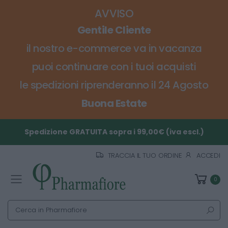
AVVISO
Gentile Cliente
il nostro e-commerce va in vacanza
puoi continuare con i tuoi acquisti
le spedizioni riprenderanno il 24 Agosto
Buona Estate
Spedizione GRATUITA sopra i 99,00€ (iva escl.)
TRACCIA IL TUO ORDINE
ACCEDI
0
Toggle mobile menu
Cerca