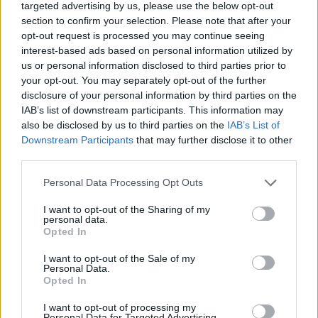
targeted advertising by us, please use the below opt-out
section to confirm your selection. Please note that after your
Bavagli con Tasca Monouso: L'Alleato
opt-out request is processed you may continue seeing
Indispensabile nell'Igiene
interest-based ads based on personal information utilized by
Assistenziale e Dentale
us or personal information disclosed to third parties prior to
L'Importanza dell'Igiene e della Protezione: I Bavagli
your opt-out. You may separately opt-out of the further
Monouso Impermeabili con Tasca Nel...
disclosure of your personal information by third parties on the
IAB’s list of downstream participants. This information may
also be disclosed by us to third parties on the
IAB’s List of
Benda Flebologica Bielastica
Downstream Participants
that may further disclose it to other
Benda Flebologica Bielastica: Soluzione
Efficace per il Bendaggio Compressivo
third parties.
La Benda Flebologica...
Please note that this website/app uses one or more Google
Personal Data Processing Opt Outs
services and may gather and store information including but
Che cos'è il disinfettante in polvere
not limited to your visit or usage behaviour. You may click to
I want to opt-out of the Sharing of my
Peracetico? Utilità, Scopi, e
personal data.
grant or deny consent to Google and its third-party tags to
Opted In
Importanza
use your data for below specified purposes in below Google
Disinfettante in polvere Peracetico La pulizia e la
consent section.
I want to opt-out of the Sale of my
sterilizzazione degli strumenti medici...
Personal Data.
Opted In
Che cos'è una benda elastica
I want to opt-out of processing my
coesiva? Utilità, Scopi e Importanza
Personal Data for Targeted Advertising.