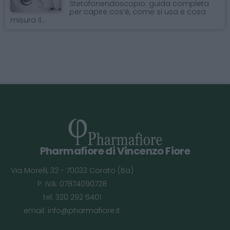
Stetofonendoscopio: guida completa
per capire cos’è, come si usa e cosa
misura Il...
Pharmafiore di Vincenzo Fiore
Via Morelli, 32 - 70033 Corato (Ba)
P. IVA: 07874090728
tel: 320 292 6401
email:
info@pharmafiore.it