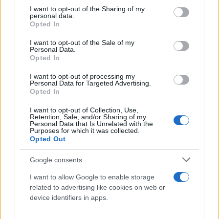
not limited to your visit or usage behaviour. You may click to
I want to opt-out of the Sharing of my
medicazione nefrastomie
8 cm x 9
personal data.
grant or deny consent to Google and its third-party tags to
Opted In
use your data for below specified purposes in below Google
3 cm
TRACHEO
protezione ferite
consent section.
I want to opt-out of the Sale of my
Personal Data.
gestione ferite
forniture mediche.
Opted In
I want to opt-out of processing my
Personal Data for Targeted Advertising.
Opted In
Potrebbero piacerti anche
I want to opt-out of Collection, Use,
Retention, Sale, and/or Sharing of my
Personal Data that Is Unrelated with the
Purposes for which it was collected.
Opted Out
Google consents
I want to allow Google to enable storage
related to advertising like cookies on web or
device identifiers in apps.