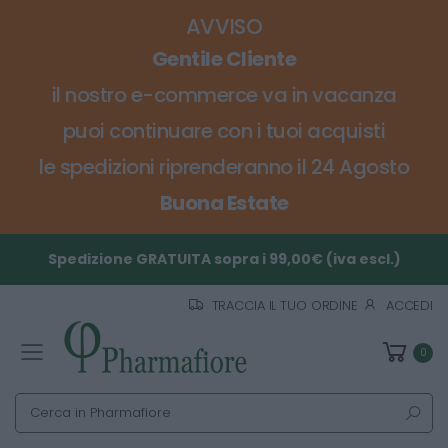
AVVISO
Gentile Cliente
il nostro e-commerce va in vacanza
puoi continuare con i tuoi acquisti
le spedizioni riprenderanno il 24 Agosto
Buona Estate
Spedizione GRATUITA sopra i 99,00€ (iva escl.)
TRACCIA IL TUO ORDINE
ACCEDI
0
Toggle mobile menu
Cerca