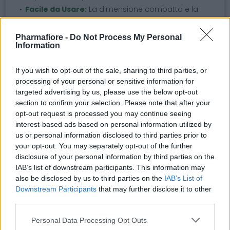
Facile da Usare:
La dimensione compatta e la
forma della compressa facilitano l'applicazione e
l'uso nella medicazione delle ferite.
Pharmafiore -
Do Not Process My Personal
Information
Utilizzo Consigliato:
Questa metallina compressa
è particolarmente utile per pazienti sottoposti a
If you wish to opt-out of the sale, sharing to third parties, or
processing of your personal or sensitive information for
tracheotomie e nefrastomie, offrendo una
targeted advertising by us, please use the below opt-out
protezione avanzata e una gestione ottimale delle
section to confirm your selection. Please note that after your
ferite. È adatta per uso in ambienti clinici e
opt-out request is processed you may continue seeing
ospedalieri, così come per la cura domiciliare.
interest-based ads based on personal information utilized by
us or personal information disclosed to third parties prior to
your opt-out. You may separately opt-out of the further
Argomenti
disclosure of your personal information by third parties on the
IAB’s list of downstream participants. This information may
metalline per tracheotomia metalline
also be disclosed by us to third parties on the
IAB’s List of
medicazione
Downstream Participants
that may further disclose it to other
third parties.
metallina compressa alluminizzata
Please note that this website/app uses one or more Google
Personal Data Processing Opt Outs
medicazione tracheotomie
services and may gather and store information including but