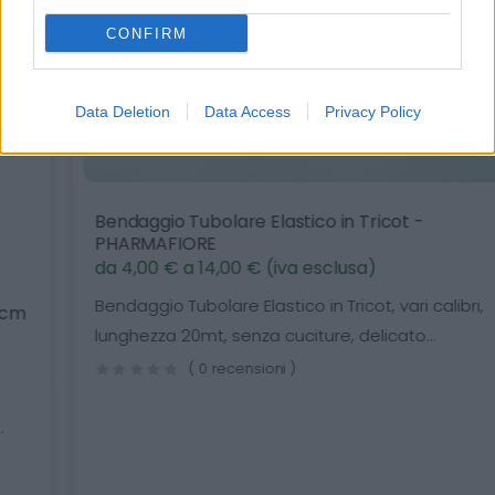
CONFIRM
Data Deletion
Data Access
Privacy Policy
Bendaggio Tubolare Elastico in Tricot -
PHARMAFIORE
da 4,00 € a 14,00 € (iva esclusa)
Bendaggio Tubolare Elastico in Tricot, vari calibri,
lunghezza 20mt, senza cuciture, delicato...
( 0 recensioni )