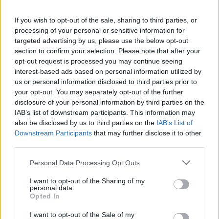
assorbimento.
If you wish to opt-out of the sale, sharing to third parties, or
Lasciare asciugare all'aria per garantire un'azione
processing of your personal or sensitive information for
disinfettante completa.
targeted advertising by us, please use the below opt-out
section to confirm your selection. Please note that after your
opt-out request is processed you may continue seeing
Argomenti
interest-based ads based on personal information utilized by
us or personal information disclosed to third parties prior to
cute cute
clorossidante elettrolitico
your opt-out. You may separately opt-out of the further
disclosure of your personal information by third parties on the
disinfettante cute integra
clorossidante
IAB’s list of downstream participants. This information may
also be disclosed by us to third parties on the
IAB’s List of
disinfezione pelle
antibatterico
Downstream Participants
that may further disclose it to other
third parties.
antimicrobico
igiene sicura
Please note that this website/app uses one or more Google
Personal Data Processing Opt Outs
disinfettante professionale
protezione pelle
services and may gather and store information including but
not limited to your visit or usage behaviour. You may click to
I want to opt-out of the Sharing of my
personal data.
grant or deny consent to Google and its third-party tags to
Opted In
use your data for below specified purposes in below Google
consent section.
Potrebbero piacerti anche
I want to opt-out of the Sale of my