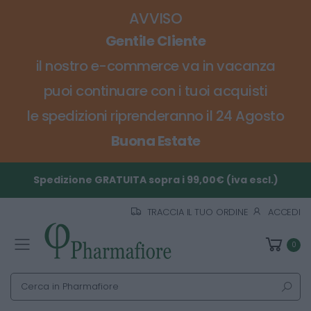
AVVISO
Gentile Cliente
il nostro e-commerce va in vacanza
puoi continuare con i tuoi acquisti
le spedizioni riprenderanno il 24 Agosto
Buona Estate
Spedizione GRATUITA sopra i 99,00€ (iva escl.)
TRACCIA IL TUO ORDINE
ACCEDI
0
Toggle mobile menu
Cerca