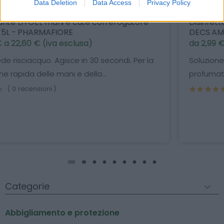
Data Deletion
Data Access
Privacy Policy
Disinfettante detergente per uso ambientale, LH
DECS AMBIENTE PLUS - 1 LT / 5 LT - PHARMAFIORE
da 2,99 € a 12,50 € (iva esclusa)
Soluzione a base di ipoclorito di sodio leggermente
profumata per la disinfezione, il lavaggio...
( 0 recensioni )
Categorie
Abbigliamento e protezione